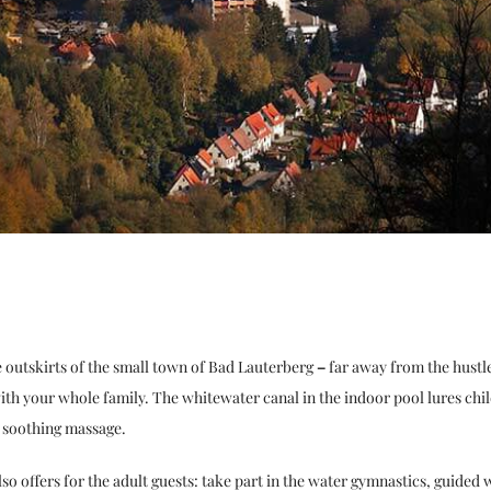
he outskirts of the small town of Bad Lauterberg
–
far away from the hustl
h your whole family. The whitewater canal in the indoor pool lures child
a soothing massage.
o offers for the adult guests: take part in the water gymnastics, guided 