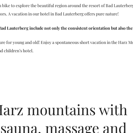
bike to explore the beautiful region around the resort of Bad Lauterber
sitors. A vacation in our hotel in Bad Lauterberg offers pure nature!
n Bad Lauterberg include not only the consistent orientation but also the
ure for young and old! Enjoy a spontaneous short vacation in the Harz M
d children’s hotel.
 Harz mountains with
sauna, massage and