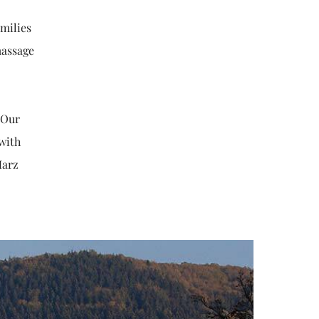
milies
massage
 Our
with
Harz