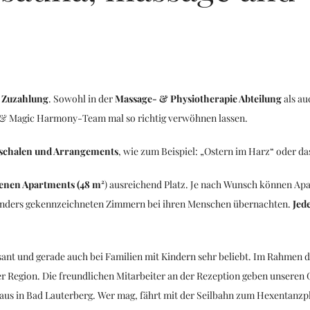
 Zuzahlung
. Sowohl in der
Massage- & Physiotherapie Abteilung
als a
 & Magic Harmony-Team mal so richtig verwöhnen lassen.
uschalen und Arrangements
, wie zum Beispiel: „Ostern im Harz“ oder da
enen Apartments (48 m²
) ausreichend Platz. Je nach Wunsch können Ap
nders gekennzeichneten Zimmern bei ihren Menschen übernachten.
Jed
essant und gerade auch bei Familien mit Kindern sehr beliebt. Im Rahmen
r Region. Die freundlichen Mitarbeiter an der Rezeption geben unsere
us in Bad Lauterberg. Wer mag, fährt mit der Seilbahn zum Hexentanzpl