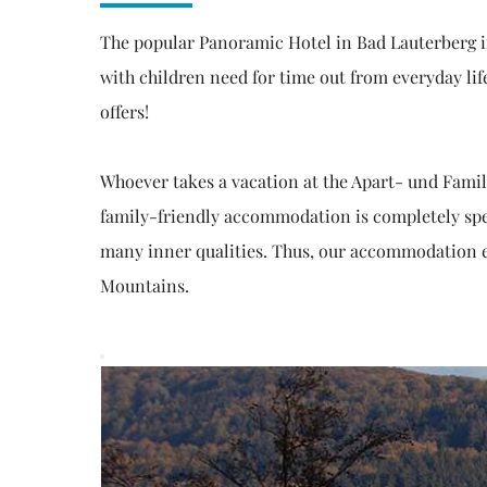
The popular Panoramic Hotel in Bad Lauterberg in
with children need for time out from everyday li
offers!
Whoever takes a vacation at the Apart- und Fami
family-friendly accommodation is completely spec
many inner qualities. Thus, our accommodation en
Mountains.