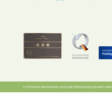
COPYRIGHT PANORAMIC HOTELBETRIEBSGESELLSCHAFT MBH 