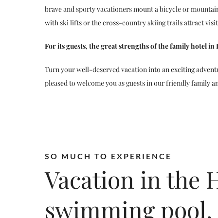
brave and sporty vacationers mount a bicycle or mountain 
with ski lifts or the cross-country skiing trails attract vi
For its guests, the great strengths of the family hotel i
Turn your well-deserved vacation into an exciting advent
pleased to welcome you as guests in our friendly family an
SO MUCH TO EXPERIENCE
Vacation in the
swimming pool, 