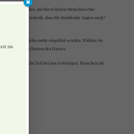
ne wunderbare Idee, um Ihren lieben Menschen eine
 einem tollen Geschenk, dass für strahlende Augen sorgt?
vitäten und vieles mehr eingelöst werden. Wählen Sie
eit im
lichen Urlaub im Herzen des Harzes.
eine unvergessliche Zeit bei uns verbringen. Besuchen Sie
l-Adresse