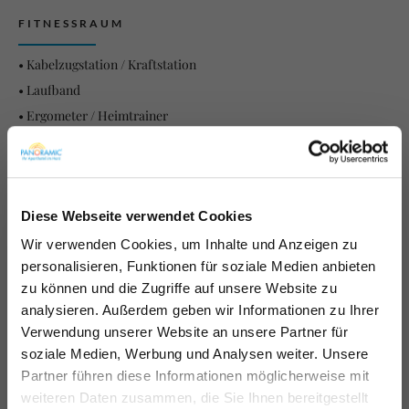
FITNESSRAUM
• Kabelzugstation / Kraftstation
• Laufband
• Ergometer / Heimtrainer
• Crosstrainer / Ellipsentrainer
• Stepper
• Hanteln
Diese Webseite verwendet Cookies
Wir verwenden Cookies, um Inhalte und Anzeigen zu
Flugstress adé –
personalisieren, Funktionen für soziale Medien anbieten
Ein Herz für Kinder
zu können und die Zugriffe auf unsere Website zu
Urlaub ohne lange
analysieren. Außerdem geben wir Informationen zu Ihrer
Familienhotel Harz: Kinderfreundliche Ausstattung und
Anreise!
Verwendung unserer Website an unsere Partner für
Leistungen für Familien mit Kindern
soziale Medien, Werbung und Analysen weiter. Unsere
Partner führen diese Informationen möglicherweise mit
Noch keine Pläne für den Spätsommer?
weiteren Daten zusammen, die Sie Ihnen bereitgestellt