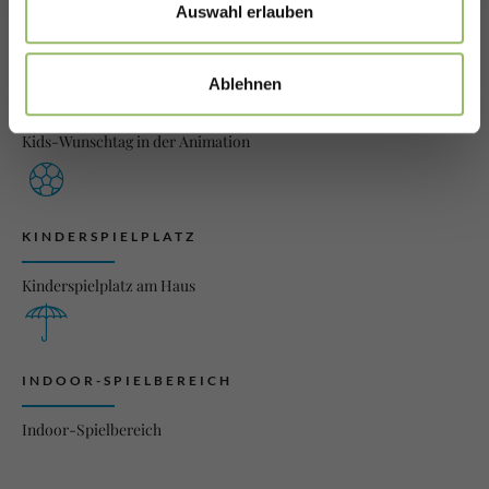
Auswahl erlauben
Ablehnen
KIDS-WUNSCHTAG
Kids-Wunschtag in der Animation
KINDERSPIELPLATZ
Kinderspielplatz am Haus
INDOOR-SPIELBEREICH
Indoor-Spielbereich