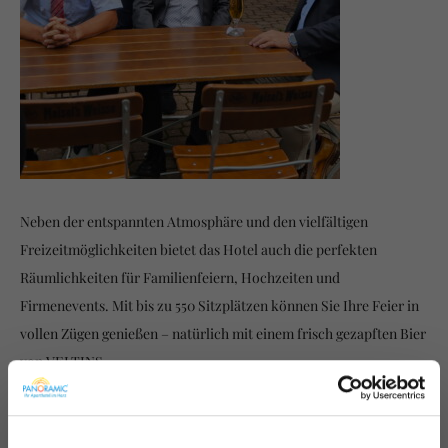
Neben der entspannten Atmosphäre und den vielfältigen
Freizeitmöglichkeiten bietet das Hotel auch die perfekten
Räumlichkeiten für Familienfeiern, Hochzeiten und
Firmenevents. Mit bis zu 550 Sitzplätzen können Sie Ihre Feier in
vollen Zügen genießen – natürlich mit einem frisch gezapften Bier
von VELTINS.
Ob Sie sich nach einer erholsamen Auszeit sehnen oder mit
Freunden und Familie feiern möchten – im Hotel Panoramic