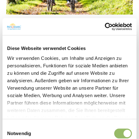
Im Harz gibt es viele beeindruckende Sehenswürdigkeiten, die
sich per Fahrrad gut erreichen lassen – sei es über gut ausgebaute
Radwege, Forststraßen oder wenig befahrene Landstraßen. Hier
Diese Webseite verwendet Cookies
eine Auswahl lohnenswerter Ziele für Radurlauber:
Wir verwenden Cookies, um Inhalte und Anzeigen zu
personalisieren, Funktionen für soziale Medien anbieten
Kloster Walkenried
zu können und die Zugriffe auf unsere Website zu
analysieren. Außerdem geben wir Informationen zu Ihrer
Ein eindrucksvolles ehemaliges Zisterzienserkloster mit Museum.
Verwendung unserer Website an unsere Partner für
soziale Medien, Werbung und Analysen weiter. Unsere
Es ist vom Südharz (z. B. Bad Lauterberg oder Bad Sachsa) aus gut
Partner führen diese Informationen möglicherweise mit
mit dem Rad zu erreichen. Die Strecke ist angenehm zu fahren
weiteren Daten zusammen, die Sie Ihnen bereitgestellt
und hat nur wenige Steigungen.
haben oder die sie im Rahmen Ihrer Nutzung der Dienste
gesammelt haben.
Weltkulturerbe Oberharzer
Einwilligungsauswahl
Notwendig