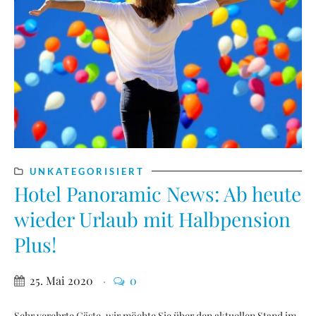
UNKATEGORISIERT
Hotel Panoramic News: Ab heute
wieder Urlaub mit Halbpension
Plus!
25. Mai 2020
0
Sehr verehrte Gäste, wir möchte Sie über den aktuellen Stand im