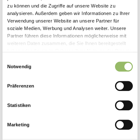
zu können und die Zugriffe auf unsere Website zu
analysieren. Außerdem geben wir Informationen zu Ihrer
Verwendung unserer Website an unsere Partner für
soziale Medien, Werbung und Analysen weiter. Unsere
Partner führen diese Informationen möglicherweise mit
weiteren Daten zusammen, die Sie Ihnen bereitgestellt
haben oder die sie im Rahmen Ihrer Nutzung der Dienste
gesammelt haben.
Einwilligungsauswahl
UNKATEGORISIERT
Notwendig
TOP-Angebot: 10% Rabatt auf
Skipass im Harz
Präferenzen
28. Januar 2019
0
Statistiken
Da macht der
Winterurlaub im Harz
gleich doppelt so viel Spaß:
Alle Gäste des Hotel Panoramic in Bad Lauterberg erhalten gegen
Marketing
Vorlage ihrer Harzgastkarte
10% Rabatt auf ihren Skipass
für das