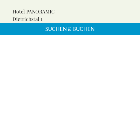
Hotel PANORAMIC
Dietrichstal 1
37431 Bad Lauterberg
SUCHEN & BUCHEN
Phone: +49 5524 962-0
Fax: +49 5524 962-632
Email:
reservierung@panoramic-hotel.de
Zimmer
Superior Familien-Hotelzimmer
Superior Familien-Apartment
Comfort Twin-Apartment
Comfort Familien-Apartment
Economy Twin-Apartment