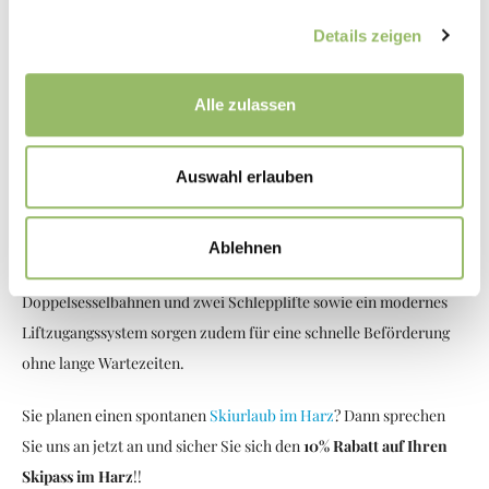
Skizentrum Matthias-Schmidt-Berg!
Details zeigen
Das Skigebiet bietet für Skifahrer und Snowboarder verschiedene
Pisten aller Schwierigkeitsgrade und Streckenlängen. Erfahrene
Alle zulassen
Skifahrer freuen sich am Matthias-Schmidt-Berg über steile
Abfahrten, Anfänger profitieren von den Pisten im flacheren
Auswahl erlauben
Gelände. Zudem erwartet Sie in dem Skigebiete eine weitere
Besonderheit: Sofern die Schneelage es erlaubt, können Sie
Skizentrum Matthias-Schmidt-Berg mittwochs, freitags und
Ablehnen
samstags sogar im Dunkeln bei Flutlicht
skifahren
! Zwei
Doppelsesselbahnen und zwei Schlepplifte sowie ein modernes
Liftzugangssystem sorgen zudem für eine schnelle Beförderung
ohne lange Wartezeiten.
Sie planen einen spontanen
Skiurlaub im Harz
? Dann sprechen
Sie uns an jetzt an und sicher Sie sich den
10% Rabatt auf Ihren
Skipass im Harz
!!