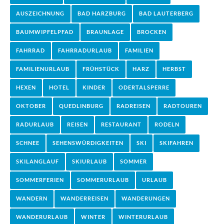
AUSZEICHNUNG
BAD HARZBURG
BAD LAUTERBERG
BAUMWIPFELPFAD
BRAUNLAGE
BROCKEN
FAHRRAD
FAHRRADURLAUB
FAMILIEN
FAMILIENURLAUB
FRÜHSTÜCK
HARZ
HERBST
HEXEN
HOTEL
KINDER
ODERTALSPERRE
OKTOBER
QUEDLINBURG
RADREISEN
RADTOUREN
RADURLAUB
REISEN
RESTAURANT
RODELN
SCHNEE
SEHENSWÜRDIGKEITEN
SKI
SKIFAHREN
SKILANGLAUF
SKIURLAUB
SOMMER
SOMMERFERIEN
SOMMERURLAUB
URLAUB
WANDERN
WANDERREISEN
WANDERUNGEN
WANDERURLAUB
WINTER
WINTERURLAUB