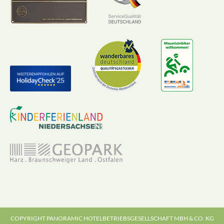
COPYRIGHT PANORAMIC HOTELBETRIEBSGESELLSCHAFT MBH & CO. KG