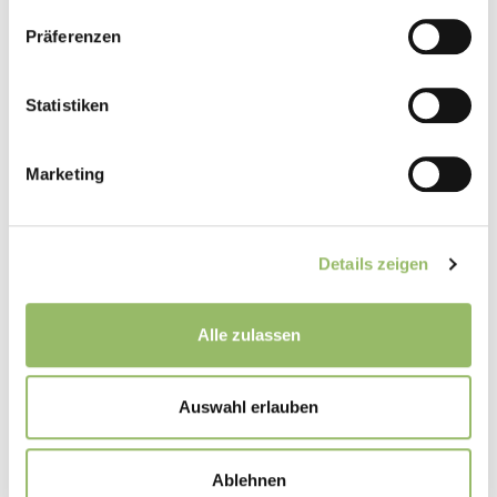
Präferenzen
Website
Statistiken
Marketing
Ich habe die
Datenschutzerklärung
zur Kenntnis genommen.
Ich stimme zu, dass meine Angaben und Daten zur Beantwortung
meiner Anfrage elektronisch erhoben und gespeichert werden.
Details zeigen
Hinweis: Sie können Ihre Einwilligung jederzeit für die Zukunft
per E-Mail an panoramic@panoramic-hotel.de widerrufen.
Alle zulassen
KOMMENTAR ABSENDEN
Auswahl erlauben
Ablehnen
VORHERIGER ARTIKEL