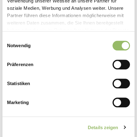
Verwendung unserer Website an unsere Partner für
soziale Medien, Werbung und Analysen weiter. Unsere
Partner führen diese Informationen möglicherweise mit
weiteren Daten zusammen, die Sie Ihnen bereitgestellt
haben oder die sie im Rahmen Ihrer Nutzung der Dienste
gesammelt haben.
Einwilligungsauswahl
Notwendig
Präferenzen
Statistiken
Neueste Beiträge
Marketing
1 Nacht gratis im Harz: Mehr Urlaub im Hotel Panoramic
Hotel im Harz mit Halbpension Plus buchen
Details zeigen