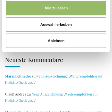
Auszeit im Harz: Erholung & Natur in Bad Lauterberg
Alle zulassen
genießen
Indian Summer im Harz: Jetzt goldenes Laub erleben!
Auswahl erlauben
Harz-Urlaub September: Altweibersommer in Bad
Lauterberg
Ablehnen
Neueste Kommentare
Maria Behnecke
zu
Neue Auszeichnung: „Weiterempfohlen auf
HolidayCheck 2025“
Clauß Andrea
zu
Neue Auszeichnung: „Weiterempfohlen auf
HolidayCheck 2025“