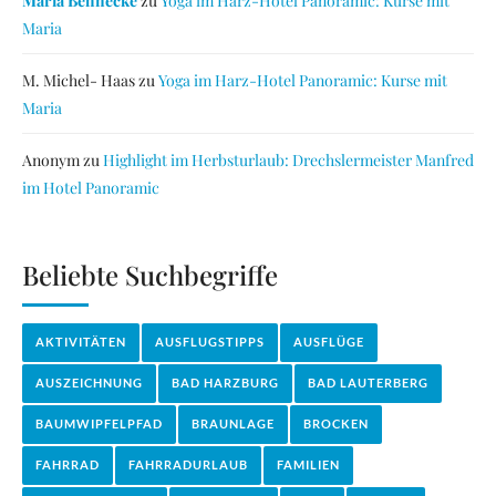
Maria Behnecke
zu
Yoga im Harz-Hotel Panoramic: Kurse mit
Maria
M. Michel- Haas
zu
Yoga im Harz-Hotel Panoramic: Kurse mit
Maria
Anonym
zu
Highlight im Herbsturlaub: Drechslermeister Manfred
im Hotel Panoramic
Beliebte Suchbegriffe
AKTIVITÄTEN
AUSFLUGSTIPPS
AUSFLÜGE
AUSZEICHNUNG
BAD HARZBURG
BAD LAUTERBERG
BAUMWIPFELPFAD
BRAUNLAGE
BROCKEN
FAHRRAD
FAHRRADURLAUB
FAMILIEN