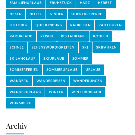
FAMILIENURLAUB
FRÜHSTÜCK
HARZ
HERBST
HEXEN
HOTEL
KINDER
ODERTALSPERRE
OKTOBER
QUEDLINBURG
RADREISEN
RADTOUREN
RADURLAUB
REISEN
RESTAURANT
RODELN
SCHNEE
SEHENSWÜRDIGKEITEN
SKI
SKIFAHREN
SKILANGLAUF
SKIURLAUB
SOMMER
SOMMERFERIEN
SOMMERURLAUB
URLAUB
WANDERN
WANDERREISEN
WANDERUNGEN
WANDERURLAUB
WINTER
WINTERURLAUB
WURMBERG
Archiv