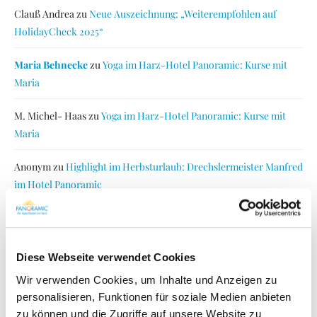
Clauß Andrea
zu
Neue Auszeichnung: „Weiterempfohlen auf
HolidayCheck 2025“
Maria Behnecke
zu
Yoga im Harz-Hotel Panoramic: Kurse mit
Maria
M. Michel- Haas
zu
Yoga im Harz-Hotel Panoramic: Kurse mit
Maria
Anonym
zu
Highlight im Herbsturlaub: Drechslermeister Manfred
im Hotel Panoramic
Beliebte Suchbegriffe
Diese Webseite verwendet Cookies
Wir verwenden Cookies, um Inhalte und Anzeigen zu
AKTIVITÄTEN
AUSFLUGSTIPPS
AUSFLÜGE
personalisieren, Funktionen für soziale Medien anbieten
AUSZEICHNUNG
BAD HARZBURG
BAD LAUTERBERG
zu können und die Zugriffe auf unsere Website zu