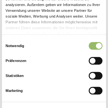
analysieren. Außerdem geben wir Informationen zu Ihrer
BAUMWIPFELPFAD
BRAUNLAGE
BROCKEN
Verwendung unserer Website an unsere Partner für
FAHRRAD
FAHRRADURLAUB
FAMILIEN
soziale Medien, Werbung und Analysen weiter. Unsere
Partner führen diese Informationen möglicherweise mit
FAMILIENURLAUB
FRÜHSTÜCK
HARZ
HERBST
weiteren Daten zusammen, die Sie Ihnen bereitgestellt
haben oder die sie im Rahmen Ihrer Nutzung der Dienste
HEXEN
HOTEL
KINDER
ODERTALSPERRE
gesammelt haben.
Einwilligungsauswahl
OKTOBER
QUEDLINBURG
RADREISEN
RADTOUREN
Notwendig
RADURLAUB
REISEN
RESTAURANT
RODELN
SCHNEE
SEHENSWÜRDIGKEITEN
SKI
SKIFAHREN
Präferenzen
SKILANGLAUF
SKIURLAUB
SOMMER
Statistiken
SOMMERFERIEN
SOMMERURLAUB
URLAUB
WANDERN
WANDERREISEN
WANDERUNGEN
Marketing
WANDERURLAUB
WINTER
WINTERURLAUB
WURMBERG