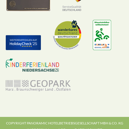
COPYRIGHT PANORAMIC HOTELBETRIEBSGESELLSCHAFT MBH & CO. KG