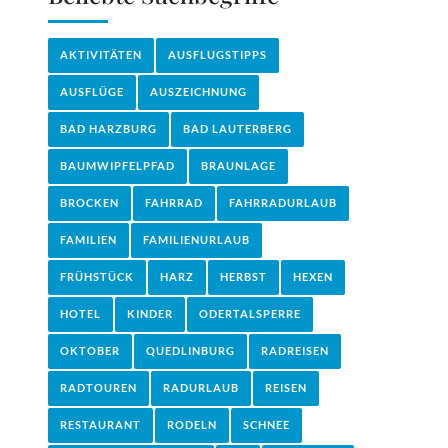
AKTIVITÄTEN
AUSFLUGSTIPPS
AUSFLÜGE
AUSZEICHNUNG
BAD HARZBURG
BAD LAUTERBERG
BAUMWIPFELPFAD
BRAUNLAGE
BROCKEN
FAHRRAD
FAHRRADURLAUB
FAMILIEN
FAMILIENURLAUB
FRÜHSTÜCK
HARZ
HERBST
HEXEN
HOTEL
KINDER
ODERTALSPERRE
OKTOBER
QUEDLINBURG
RADREISEN
RADTOUREN
RADURLAUB
REISEN
RESTAURANT
RODELN
SCHNEE