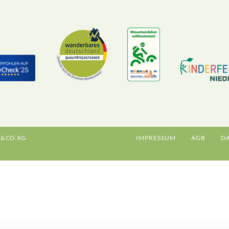
& CO. KG
IMPRESSUM
AGB
D