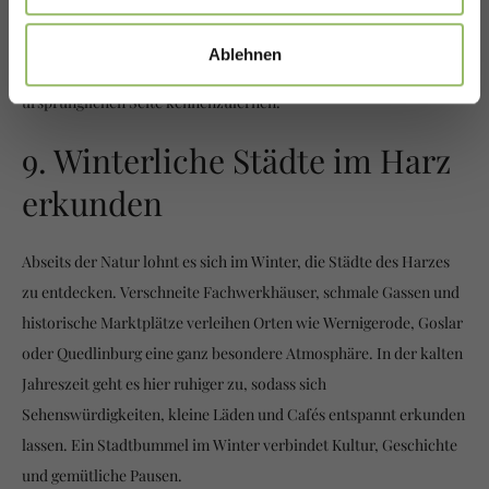
diese Weise besonders entspannt genießen.
Pferdeschlittenfahrten sind besonders für verliebte Paare und
Ablehnen
Familien eine schöne Möglichkeit, den Winter von seiner ruhigen,
ursprünglichen Seite kennenzulernen.
9. Winterliche Städte im Harz
erkunden
Abseits der Natur lohnt es sich im Winter, die Städte des Harzes
zu entdecken. Verschneite Fachwerkhäuser, schmale Gassen und
historische Marktplätze verleihen Orten wie Wernigerode, Goslar
oder Quedlinburg eine ganz besondere Atmosphäre. In der kalten
Jahreszeit geht es hier ruhiger zu, sodass sich
Sehenswürdigkeiten, kleine Läden und Cafés entspannt erkunden
lassen. Ein Stadtbummel im Winter verbindet Kultur, Geschichte
und gemütliche Pausen.