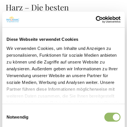
Harz – Die besten
Sommerrodelbahnen nicht nur
für Kinder
Diese Webseite verwendet Cookies
Die Allwetterrodelbahnen im Harz stellen ein echtes Highlight für
Wir verwenden Cookies, um Inhalte und Anzeigen zu
Urlauber dar. Sie bieten eine perfekte Mischung aus Nervenkitzel
personalisieren, Funktionen für soziale Medien anbieten
und Naturgenuss. Diese Rodelbahnen, von Alpine Coasters bis hin
zu können und die Zugriffe auf unsere Website zu
zu traditionelleren Schienenrodelbahnen, sind ideal für
analysieren. Außerdem geben wir Informationen zu Ihrer
Adrenalinjunkies und Familien mit großen und kleinen Kindern
Verwendung unserer Website an unsere Partner für
gleichermaßen. Sie schlängeln sich durch die idyllische
soziale Medien, Werbung und Analysen weiter. Unsere
Partner führen diese Informationen möglicherweise mit
Landschaft des Harzes und bieten einzigartige Erlebnisse, die in
weiteren Daten zusammen, die Sie Ihnen bereitgestellt
Erinnerung bleiben.
haben oder die sie im Rahmen Ihrer Nutzung der Dienste
gesammelt haben.
Ein besonderes Merkmal der Harzer Freizeitrodelbahnen ist die
Einwilligungsauswahl
Notwendig
Kombination aus spannenden Fahrten und beeindruckenden