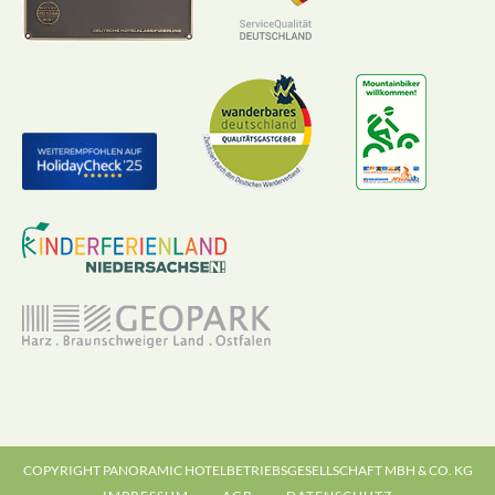
COPYRIGHT PANORAMIC HOTELBETRIEBSGESELLSCHAFT MBH & CO. KG